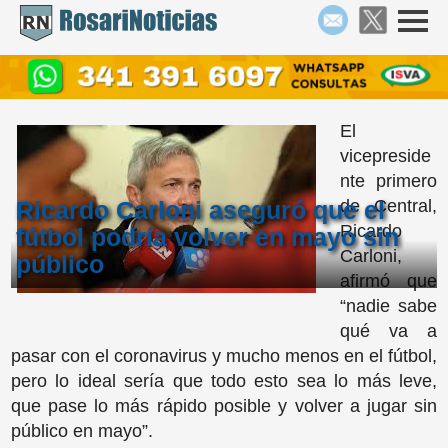
El
vicepreside
nte primero
Ricardo Carloni aseguró que el
de Central,
Ricardo
fútbol podría volver en mayo sin
Carloni,
público
afirmó que
“nadie sabe
qué va a
pasar con el coronavirus y mucho menos en el fútbol,
pero lo ideal sería que todo esto sea lo más leve,
que pase lo más rápido posible y volver a jugar sin
público en mayo”.