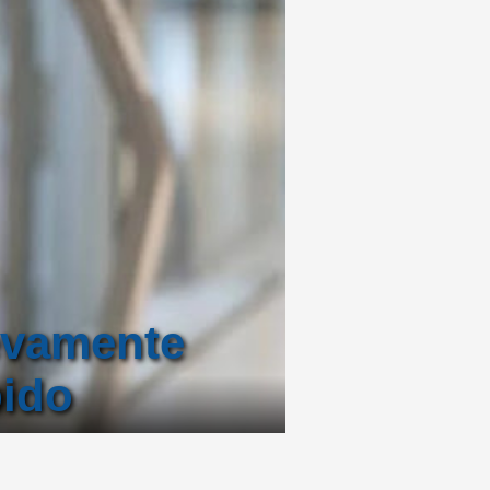
evamente
pido