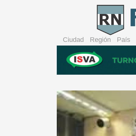
Ciudad
Región
País