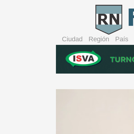
Ciudad
Región
País