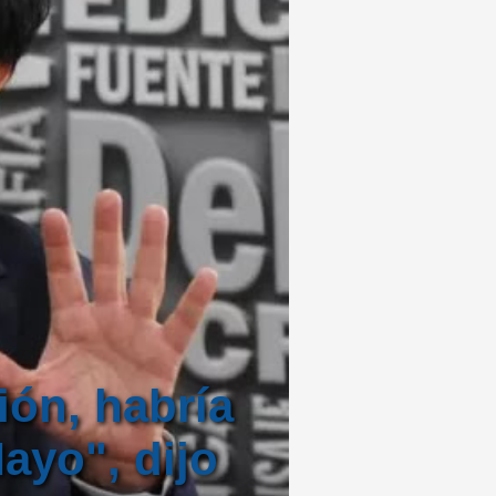
ión, habría
ayo", dijo