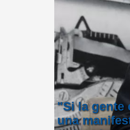
"Si la gente
una manifest