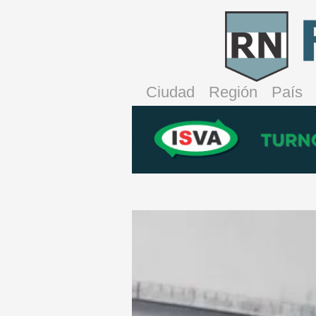
Ciudad
Región
País