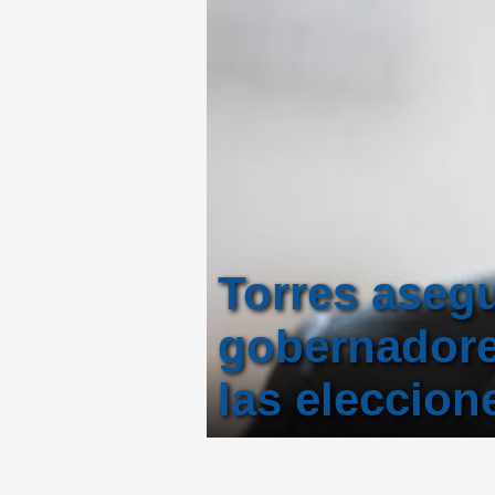
Torres asegu
gobernadore
las eleccion