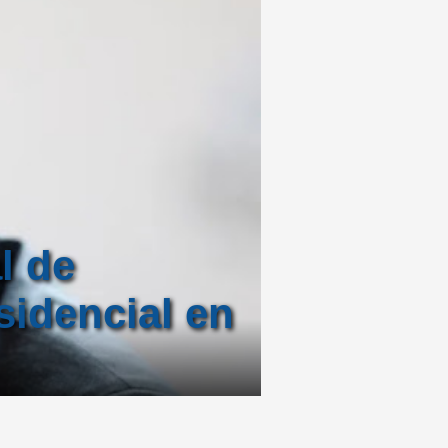
l de
sidencial en