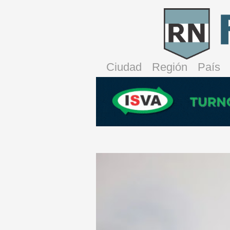
Ciudad
Región
País