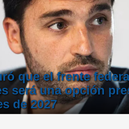
ró que el frente federa
s será una opción pre
es de 2027