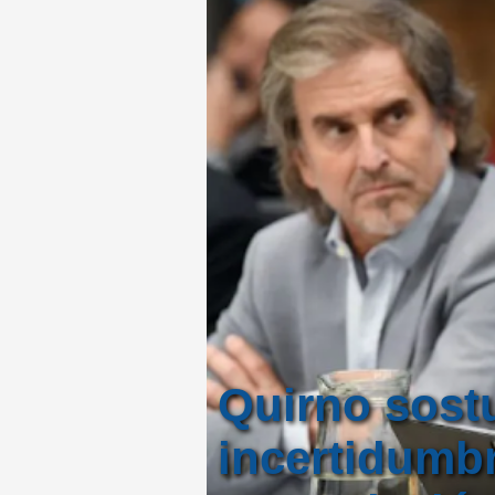
Quirno sostu
incertidumbr