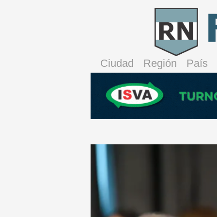
Ciudad
Región
País