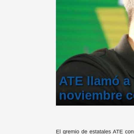
ATE llamó a 
noviembre co
El gremio de estatales ATE con