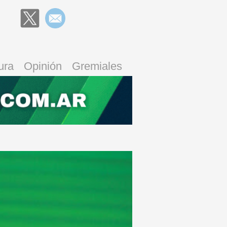
ura
Opinión
Gremiales