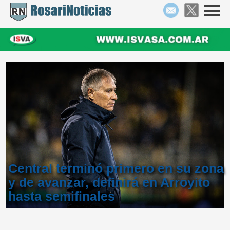
Central terminó primero en su zona
y de avanzar, definirá en Arroyito
hasta semifinales