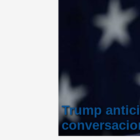
Trump antici
conversacio