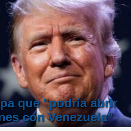
pa que "podría abrir
nes con Venezuela"