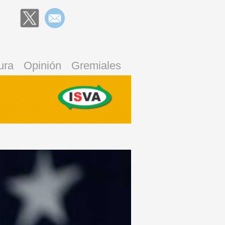
ura
Opinión
Gremiales