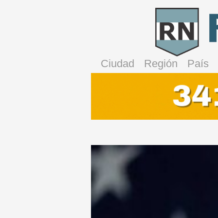
Ciudad
Región
País