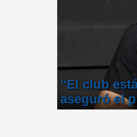
“El club est
aseguró el p