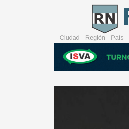
Ciudad
Región
País