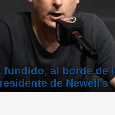
á fundido, al borde de 
residente de Newell's