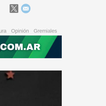
ura
Opinión
Gremiales