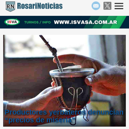
Productores yerbateros denuncian
“precios de miseria”