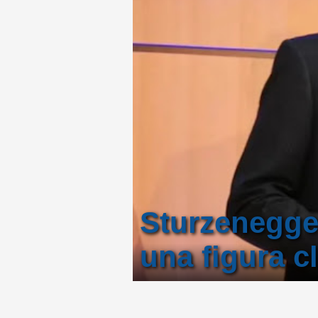
Sturzenegger
una figura c