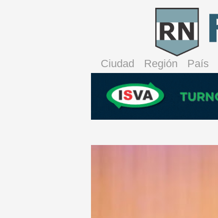
Ciudad
Región
País