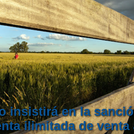
o insistirá en la sanci
enta ilimitada de venta