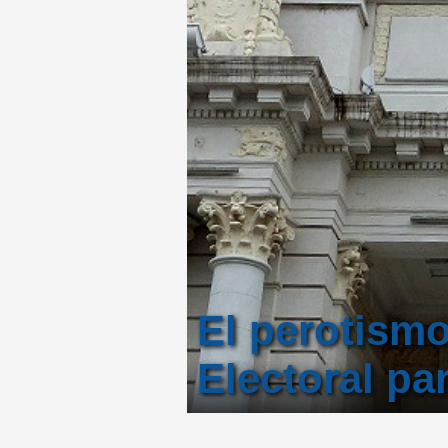
El perotism
Electoral pa