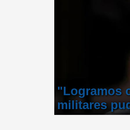
"Logramos c
militares pu