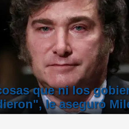
osas que ni los gobie
dieron", le aseguró Mil