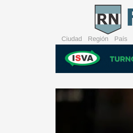
Ciudad
Región
País