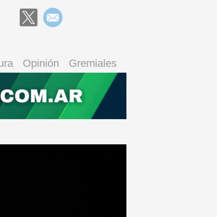
ura
Opinión
Gremiales