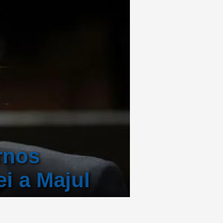
rnos
ei a Majul