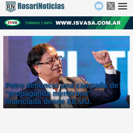
Petro denunció una campaña de
"propaganda mentirosa"
financiada desde EE.UU.