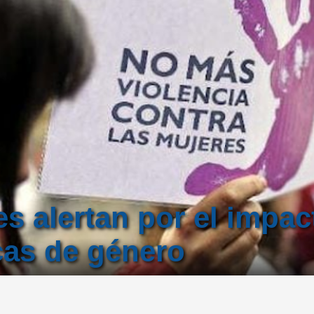
s alertan por el impac
icas de género