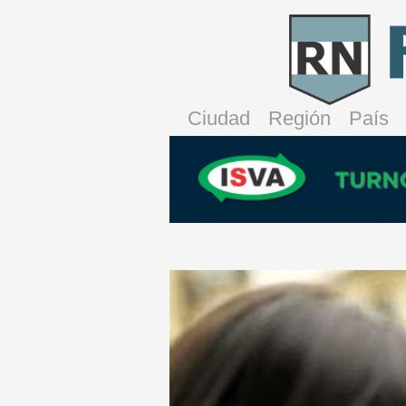
Ciudad
Región
País