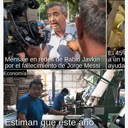
El 45%
Mensaje en redes de Pablo Javkin
a un te
por el fallecimiento de Jorge Messi
ayuda 
Economía
Estiman que este año