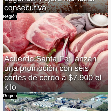
consecutiva
Región
Acuerdo Santa Fe: lanzan
una promoción con seis
cortes de cerdo a $7.900 el
kilo
Región