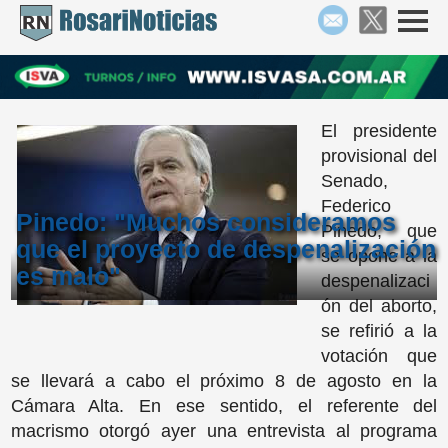
El presidente
provisional del
Senado,
Federico
Pinedo: "Muchos consideramos
Pinedo, que
que el proyecto de despenalización
se opone a la
es malo"
despenalizaci
ón del aborto,
se refirió a la
votación que
se llevará a cabo el próximo 8 de agosto en la
Cámara Alta. En ese sentido, el referente del
macrismo otorgó ayer una entrevista al programa