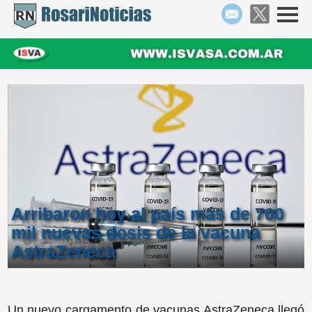
Arribaron hoy al país más de 700
mil nuevas dosis de la vacuna
AstraZeneca
Un nuevo cargamento de vacunas AstraZeneca llegó