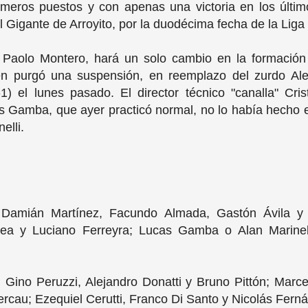
meros puestos y con apenas una victoria en los últimos
 Gigante de Arroyito, por la duodécima fecha de la Liga 
", Paolo Montero, hará un solo cambio en la formación t
en purgó una suspensión, en reemplazo del zurdo Alex
) el lunes pasado. El director técnico "canalla" Cris
s Gamba, que ayer practicó normal, no lo había hecho 
elli.
; Damián Martínez, Facundo Almada, Gastón Ávila y 
a y Luciano Ferreyra; Lucas Gamba o Alan Marinell
 Gino Peruzzi, Alejandro Donatti y Bruno Pittón; Marc
rcau; Ezequiel Cerutti, Franco Di Santo y Nicolás Fern