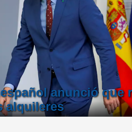
español anunció que r
s alquileres