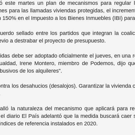
 este martes un plan de mecanismos para regular lo
nes para las llamadas viviendas protegidas, el increme
un 150% en el Impuesto a los Bienes Inmuebles (IBI) par
erdo sellado entre los partidos que integran la coalic
io a destrabar el proyecto de presupuesto.
idas debe ser adoptado oficialmente el jueves, en una 
Igualdad, Irene Montero, miembro de Podemos, dijo que
abusivos de los alquileres”.
ontra los desahucios (desalojos). Garantizar la vivienda 
.
lló la naturaleza del mecanismo que aplicará para regu
 el diario El País adelantó que la medida buscará caer
índices de referencia instalados en 2020.