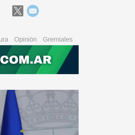
ura
Opinión
Gremiales