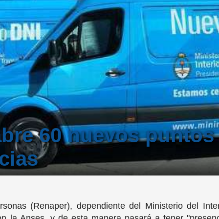
abre 60 nuevos puntos
cias
rsonas (Renaper), dependiente del Ministerio del Inte
n la Anses, y de esta manera pasará a tener "presenc