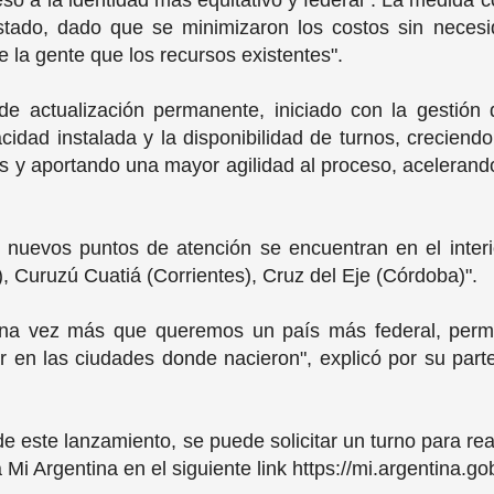
o a la identidad más equitativo y federal". La medida 
Estado, dado que se minimizaron los costos sin necesid
 la gente que los recursos existentes".
e actualización permanente, iniciado con la gestión 
cidad instalada y la disponibilidad de turnos, crecien
ís y aportando una mayor agilidad al proceso, acelerando
nuevos puntos de atención se encuentran en el interi
 Curuzú Cuatiá (Corrientes), Cruz del Eje (Córdoba)".
a vez más que queremos un país más federal, permit
 en las ciudades donde nacieron", explicó por su parte
e este lanzamiento, se puede solicitar un turno para rea
Mi Argentina en el siguiente link https://mi.argentina.go