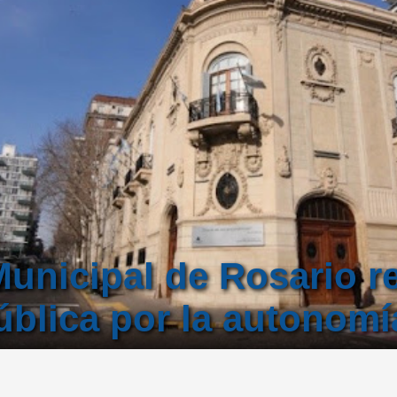
unicipal de Rosario re
ública por la autonomí