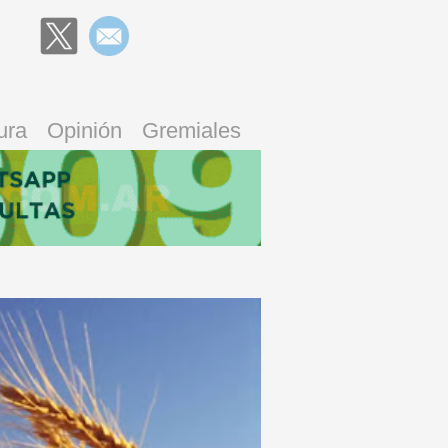
ura
Opinión
Gremiales