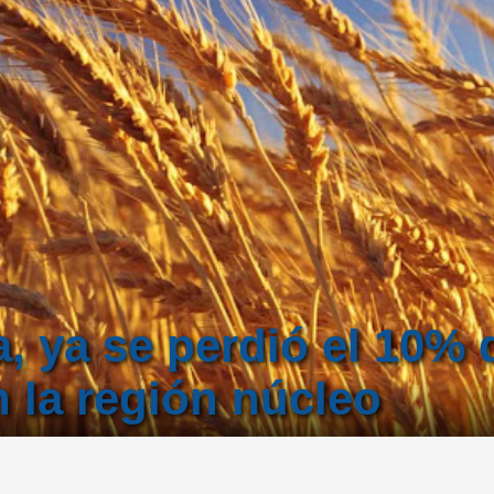
a, ya se perdió el 10% d
 la región núcleo