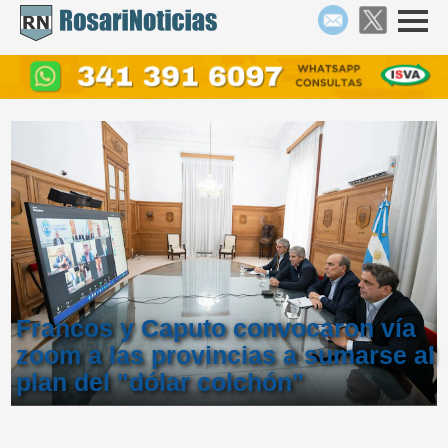
Francos y Caputo convocaron vía
zoom a las provincias a sumarse al
plan del "dólar colchón"