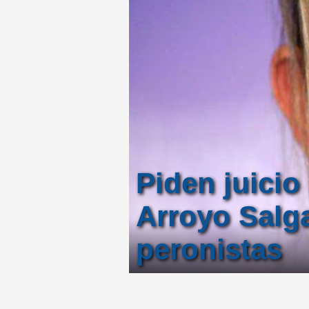
Piden juicio
Arroyo Salga
peronistas