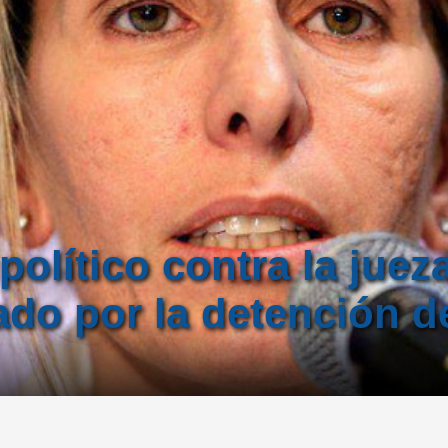
 político contra la jue
do por la detención de