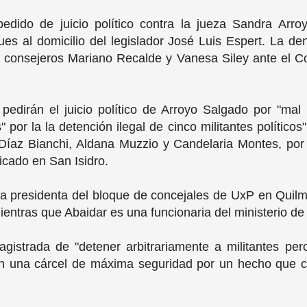
 pedido de juicio político contra la jueza Sandra Arr
ues al domicilio del legislador José Luis Espert. La de
y consejeros Mariano Recalde y Vanesa Siley ante el C
 pedirán el juicio político de Arroyo Salgado por "m
por la la detención ilegal de cinco militantes políticos
n Díaz Bianchi, Aldana Muzzio y Candelaria Montes, po
ubicado en San Isidro.
 la presidenta del bloque de concejales de UxP en Quilm
entras que Abaidar es una funcionaria del ministerio de
gistrada de "detener arbitrariamente a militantes per
n una cárcel de máxima seguridad por un hecho que 