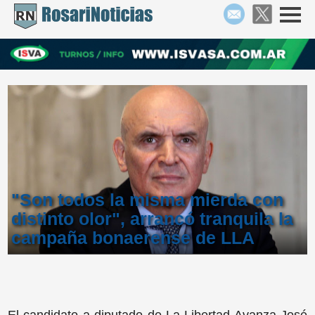
"Son todos la misma mierda con
distinto olor", arrancó tranquila la
campaña bonaerense de LLA