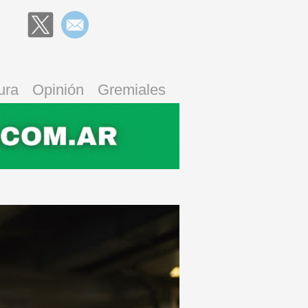
ura
Opinión
Gremiales