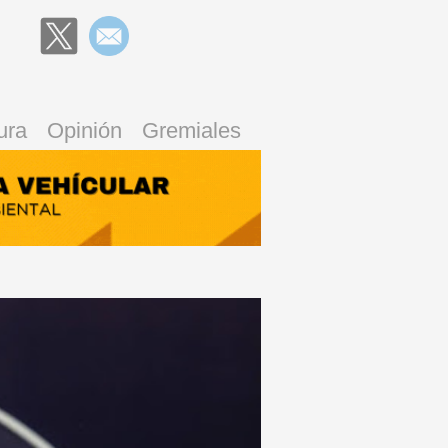
ura
Opinión
Gremiales