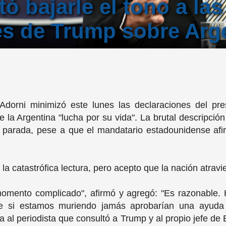
ó bajarle el tono a las
es de Trump sobre Arg
Adorni minimizó este lunes las declaraciones del pr
la Argentina "lucha por su vida". La brutal descripción 
l parada, pese a que el mandatario estadounidense afi
r la catastrófica lectura, pero acepto que la nación atra
mento complicado", afirmó y agregó: "Es razonable. H
ue si estamos muriendo jamás aprobarían una ayuda f
cia al periodista que consultó a Trump y al propio jefe de