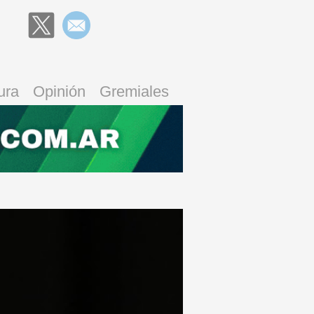
ura
Opinión
Gremiales