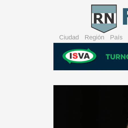
Ciudad
Región
País