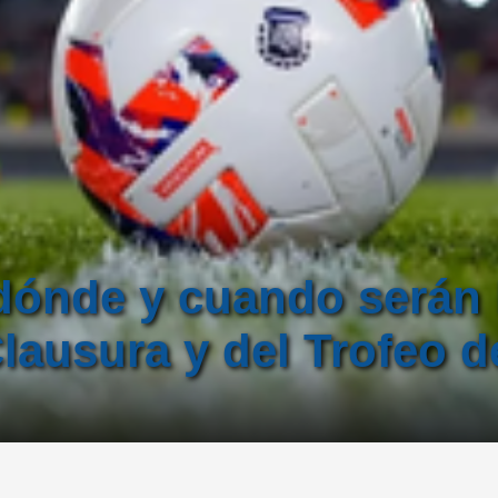
ónde y cuando serán l
lausura y del Trofeo d