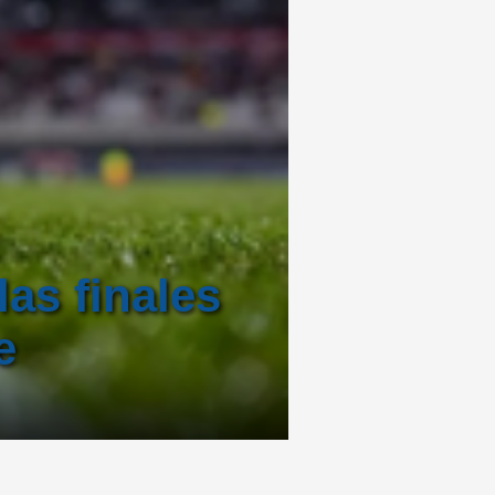
as finales
e