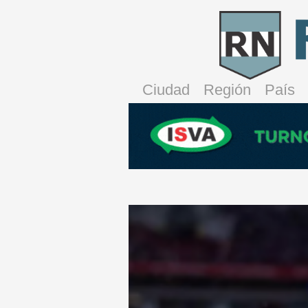
Ciudad
Región
País