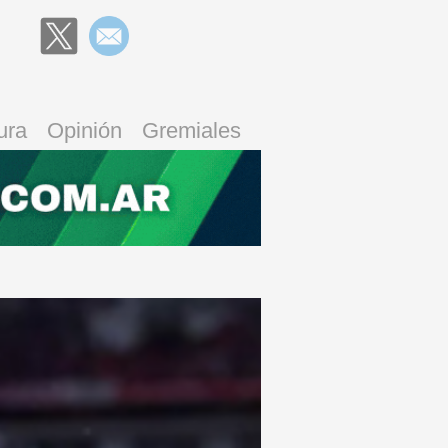
ura
Opinión
Gremiales