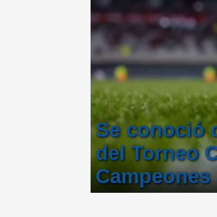
Se conoció d
del Torneo C
Campeones