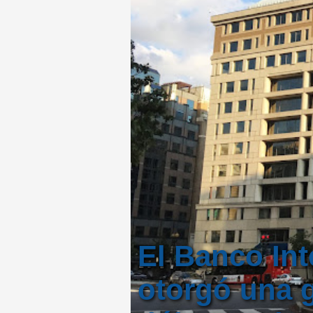
El Banco Int
otorgó una g