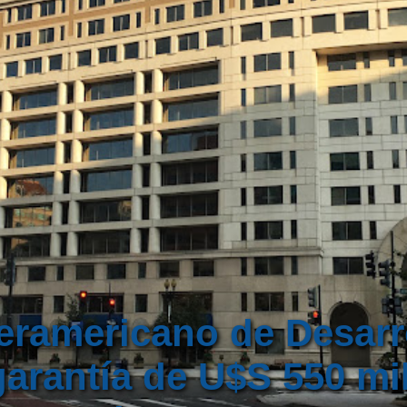
eramericano de Desarro
arantía de U$S 550 mi