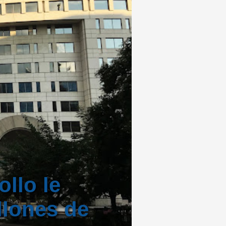
llo le
llones de