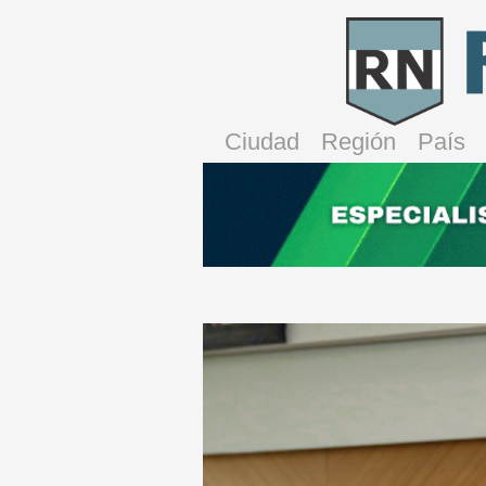
Ciudad
Región
País