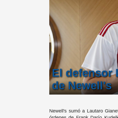
El defensor 
de Newell's
Newell's sumó a Lautaro Gianet
órdenes de Frank Darío Kudelka