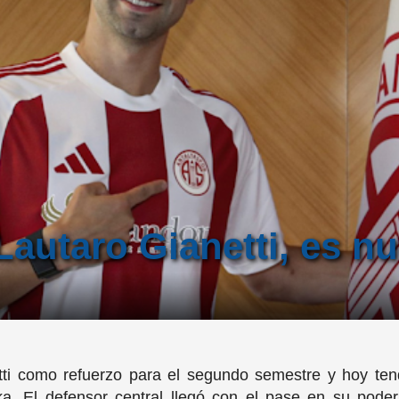
Lautaro Gianetti, es n
ti como refuerzo para el segundo semestre y hoy tend
. El defensor central llegó con el pase en su poder t