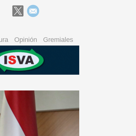
ura
Opinión
Gremiales