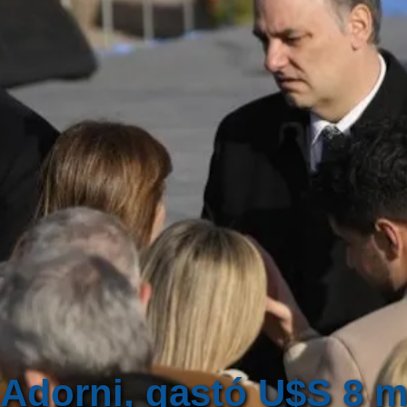
o Adorni, gastó U$S 8 m