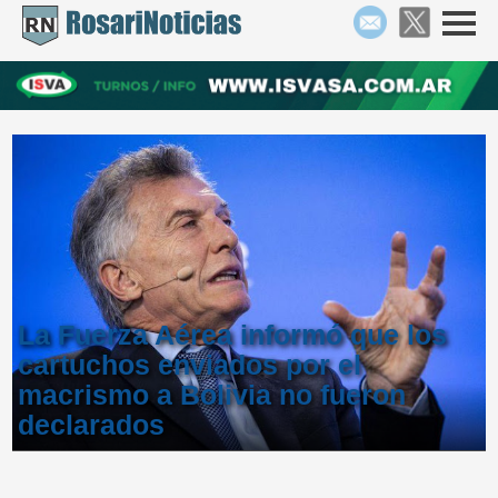
La Fuerza Aérea informó que los
cartuchos enviados por el
macrismo a Bolivia no fueron
declarados