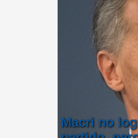
Macri no log
partido, per