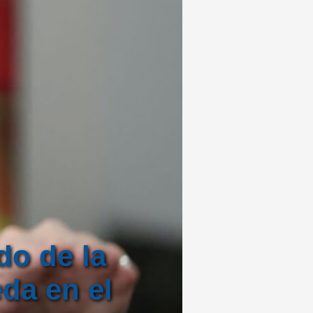
do de la
da en el