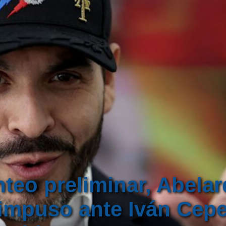
teo preliminar, Abelar
 impuso ante Iván Cepe